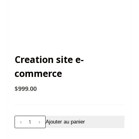
Creation site e-
commerce
$
999.00
quantité
Ajouter au panier
de
Creation